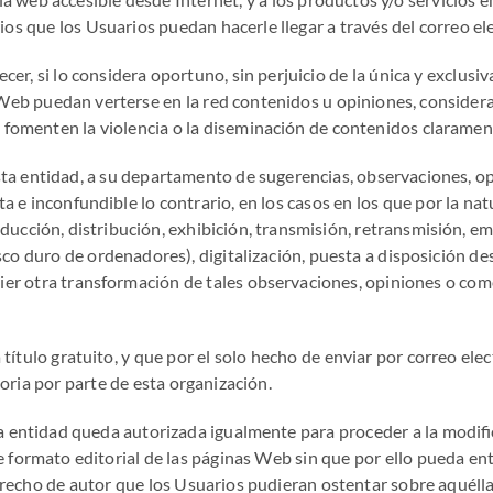
os que los Usuarios puedan hacerle llegar a través del correo el
cer, si lo considera oportuno, sin perjuicio de la única y exclusiv
s Web puedan verterse en la red contenidos u opiniones, consider
fomenten la violencia o la diseminación de contenidos claramente
ta entidad, a su departamento de sugerencias, observaciones, op
 e inconfundible lo contrario, en los casos en los que por la natu
oducción, distribución, exhibición, transmisión, retransmisión, 
isco duro de ordenadores), digitalización, puesta a disposición d
uier otra transformación de tales observaciones, opiniones o co
título gratuito, y que por el solo hecho de enviar por correo ele
ria por parte de esta organización.
ta entidad queda autorizada igualmente para proceder a la modifi
de formato editorial de las páginas Web sin que por ello pueda en
erecho de autor que los Usuarios pudieran ostentar sobre aquélla