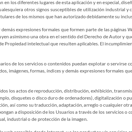
n los diferentes lugares de esta aplicación y en especial, diseño
alesquiera otros signos susceptibles de utilización industrial y
 titulares de los mismos que han autorizado debidamente su inclu
y demás expresiones formales que formen parte de las páginas We
uyen asimismo una obra en el sentido del Derecho de Autor y que
de Propiedad intelectual que resulten aplicables. El incumplimie
arios de los servicios o contenidos puedan explotar o servirse c
idos, imágenes, formas, índices y demás expresiones formales que
dos los actos de reproducción, distribución, exhibición, transmi
mplo, disquetes o disco duro de ordenadores), digitalización o pu
ción, así como su traducción, adaptación, arreglo o cualquier ot
ngan a disposición de los Usuarios a través de los servicios o c
al, industrial o de protección de la imagen.
a la web accesible desde Internet, y a los productos y/o servicios 