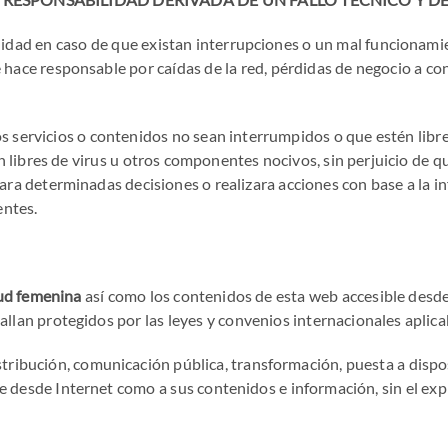
idad en caso de que existan interrupciones o un mal funcionamie
e hace responsable por caídas de la red, pérdidas de negocio a c
os servicios o contenidos no sean interrumpidos o que estén libre
én libres de virus u otros componentes nocivos, sin perjuicio de q
mara determinadas decisiones o realizara acciones con base a la i
entes.
lud femenina
así como los contenidos de esta web accesible desde 
allan protegidos por las leyes y convenios internacionales aplica
ribución, comunicación pública, transformación, puesta a disposi
le desde Internet como a sus contenidos e información, sin el exp