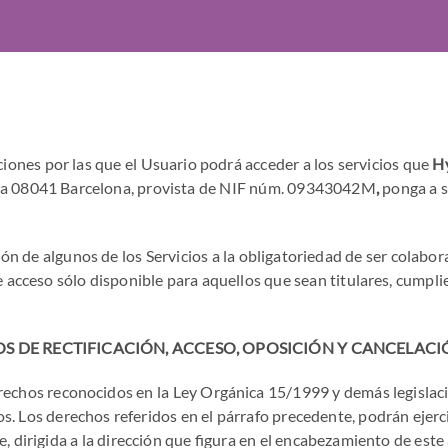
iciones por las que el Usuario podrá acceder a los servicios que
Hy
°. 4a 08041 Barcelona, provista de NIF núm. 09343042M
,
ponga a s
ión de algunos de los Servicios a la obligatoriedad de ser colabor
 acceso sólo disponible para aquellos que sean titulares, cumpli
S DE RECTIFICACIÓN, ACCESO, OPOSICIÓN Y CANCELACI
erechos reconocidos en la Ley Orgánica 15/1999 y demás legislaci
tos. Los derechos referidos en el párrafo precedente, podrán ejerc
dirigida a la dirección que figura en el encabezamiento de este a