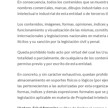
En consecuencia, todos los contenidos que se muestran e
nombres comerciales, marcas, dibujos industriales o cu
intelectual e industrial de esta entidad o de terceros
Los contenidos, imágenes, formas, opiniones, índices 
funcionamiento y visualización de las mismas, constit
internacionales y legislaciones nacionales en materia 
ilícitos y su sanción por la legislación civil y penal.
Queda prohibido todo acto por virtud del cual los Usu
totalidad o parcialmente, de cualquiera de los conten
permiso previo y por escrito de esta entidad.
En concreto, y sin carácter exhaustivo, quedan prohibi
almacenamiento en soportes físicos o lógicos (por eje
las pertenecientes a las autorizadas por esta organiza
formas, índices y demás expresiones formales que se po
legislación aplicable en materia de Propiedad intelectu
Hystera. Salud femenina
es libre de limitar el acceso 