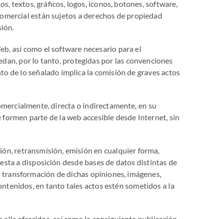
s, textos, gráficos, logos, iconos, botones, software,
 comercial están sujetos a derechos de propiedad
sión.
b, así como el software necesario para el
dan, por lo tanto, protegidas por las convenciones
nto de lo señalado implica la comisión de graves actos
omercialmente, directa o indirectamente, en su
 formen parte de la web accesible desde Internet, sin
sión, retransmisión, emisión en cualquier forma,
esta a disposición desde bases de datos distintas de
ra transformación de dichas opiniones, imágenes,
ontenidos, en tanto tales actos estén sometidos a la
en ella ofrecidos, así como la consiguiente publicación