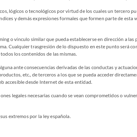
s, lógicos o tecnológicos por virtud de los cuales un tercero pue
 índices y demás expresiones formales que formen parte de esta w
ming o vínculo similar que pueda establecerse en dirección a las 
sma. Cualquier trasgresión de lo dispuesto en este punto será co
 todos los contenidos de las mismas.
lguna ante consecuencias derivadas de las conductas y actuaci
roductos, etc., de terceros a los que se pueda acceder directamen
eb accesible desde Internet de esta entidad.
iones legales necesarias cuando se vean comprometidos o vulner
 sus extremos por la ley española.