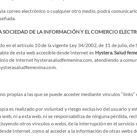
 vía correo electrónico o cualquier otro medio, podrá comunicar
eseñada.
LA SOCIEDAD DE LA INFORMACIÓN Y EL COMERCIO ELECT
n el artículo 10 de la vigente Ley 34/2002, de 11 de julio, de S
ble de esta web accesible desde Internet es
Hystera. Salud fem
minio de Internet hysterasaludfemenina.com, atendiendo a comuni
ysterasaludfemenina.com
.
no propias a las que se puede acceder mediante vínculos “links” 
pia es realizado por voluntad y riesgo exclusivo del usuario y e
 web, ni a esta web, ni se responsabiliza de ninguna pérdida, rec
ncluyendo otros vínculos o webs, de la interrupción en el servicio 
 desde Internet, como al acceder a la información de otras webs de